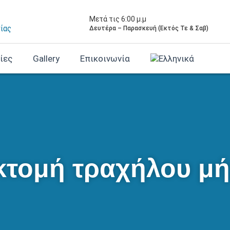
Μετά τις 6:00 μ.μ
γίας
Δευτέρα – Παρασκευή (Εκτός Τε & Σαβ)
ίες
Gallery
Επικοινωνία
κτομή τραχήλου μ