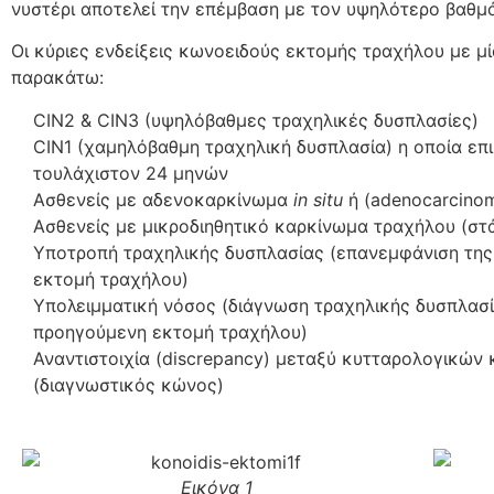
νυστέρι αποτελεί την επέμβαση με τον υψηλότερο βαθμό
Οι κύριες ενδείξεις κωνοειδούς εκτομής τραχήλου με μ
παρακάτω:
CIN2 & CIN3 (υψηλόβαθμες τραχηλικές δυσπλασίες)
CIN1 (χαμηλόβαθμη τραχηλική δυσπλασία) η οποία επ
τουλάχιστον 24 μηνών
Ασθενείς με αδενοκαρκίνωμα
in
situ
ή (adenocarcin
Ασθενείς με μικροδιηθητικό καρκίνωμα τραχήλου (στάδ
Υποτροπή τραχηλικής δυσπλασίας (επανεμφάνιση της
εκτομή τραχήλου)
Υπολειμματική νόσος (διάγνωση τραχηλικής δυσπλασ
προηγούμενη εκτομή τραχήλου)
Αναντιστοιχία (discrepancy) μεταξύ κυτταρολογικώ
(διαγνωστικός κώνος)
Εικόνα 1