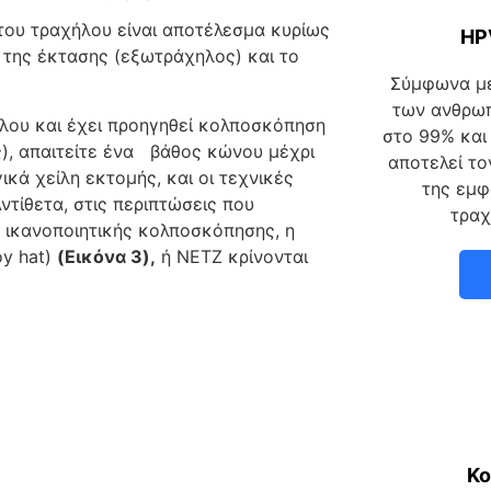
 του τραχήλου είναι αποτέλεσμα κυρίως
HP
, της έκτασης (εξωτράχηλος) και το
Σύμφωνα με
των ανθρω
ήλου και έχει προηγηθεί κολποσκόπηση
στο 99% και
ς), απαιτείτε ένα βάθος κώνου μέχρι
αποτελεί το
κά χείλη εκτομής, και οι τεχνικές
της εμφ
τίθετα, στις περιπτώσεις που
τραχ
 ικανοποιητικής κολποσκόπησης, η
oy hat)
(Εικόνα 3),
ή NETZ κρίνονται
Κ