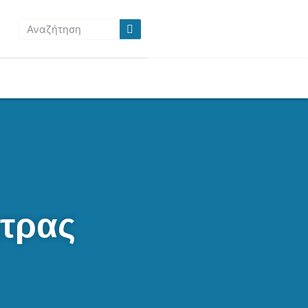
ήτρας