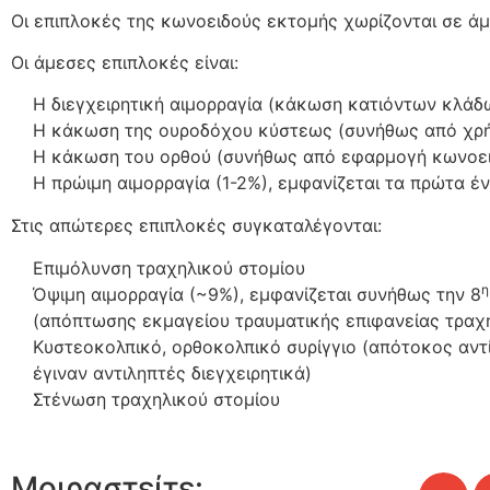
Οι επιπλοκές της κωνοειδούς εκτομής χωρίζονται σε ά
Οι άμεσες επιπλοκές είναι:
Η διεγχειρητική αιμορραγία (κάκωση κατιόντων κλάδ
Η κάκωση της ουροδόχου κύστεως (συνήθως από χρή
Η κάκωση του ορθού (συνήθως από εφαρμογή κωνοε
Η πρώιμη αιμορραγία (1-2%), εμφανίζεται τα πρώτα έ
Στις απώτερες επιπλοκές συγκαταλέγονται:
Επιμόλυνση τραχηλικού στομίου
η
Όψιμη αιμορραγία (~9%), εμφανίζεται συνήθως την 8
(απόπτωσης εκμαγείου τραυματικής επιφανείας τραχ
Κυστεοκολπικό, ορθοκολπικό συρίγγιο (απότοκος αν
έγιναν αντιληπτές διεγχειρητικά)
Στένωση τραχηλικού στομίου
Μοιραστείτε: