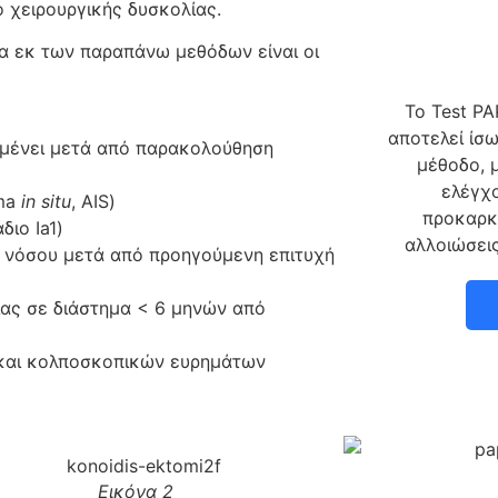
 χειρουργικής δυσκολίας.
ία εκ των παραπάνω μεθόδων είναι οι
Το Test P
αποτελεί ίσ
ιμένει μετά από παρακολούθηση
μέθοδο, 
ελέγχο
oma
in situ
, AIS)
προκαρκι
ιο Ia1)
αλλοιώσει
 νόσου μετά από προηγούμενη επιτυχή
ίας σε διάστημα < 6 μηνών από
ν και κολποσκοπικών ευρημάτων
Εικόνα 2