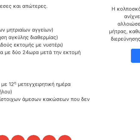
μεσες και απώτερες.
Η κολποσκό
ανίχν
αλλοιώσε
ων μητριαίων αγγείων)
μήτρας, καθ
ση αγκύλης διαθερμίας)
διερεύνηση
ιδούς εκτομής με νυστέρι)
να με δύο 24ωρα μετά την εκτομή
η
με 12
μετεγχειρητική ημέρα
ήλου)
τίστοιχων άμεσων κακώσεων που δεν